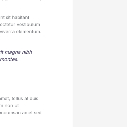
t sit habitant
sectetur vestibulum
 viverra elementum.
 sit magna nibh
 montes.
et, tellus at duis
um non ut
sa accumsan amet sed