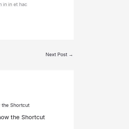
 in in et hac
Next Post
→
now the Shortcut