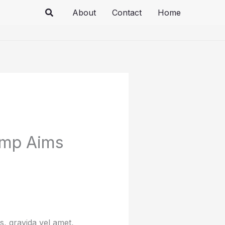
Search
About
Contact
Home
rump Aims
, gravida vel amet,