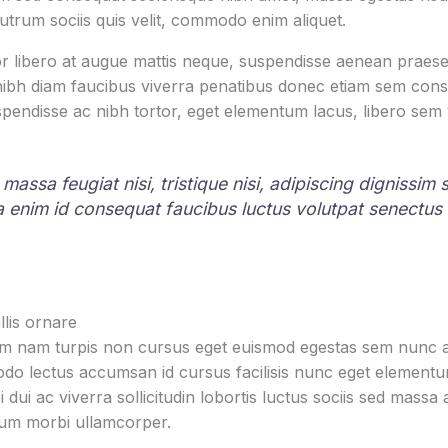
rutrum sociis quis velit, commodo enim aliquet.
r libero at augue mattis neque, suspendisse aenean praesen
 nibh diam faucibus viverra penatibus donec etiam sem con
pendisse ac nibh tortor, eget elementum lacus, libero sem
 massa feugiat nisi, tristique nisi, adipiscing dignissim
la enim id consequat faucibus luctus volutpat senectus
lis ornare
um nam turpis non cursus eget euismod egestas sem nunc am
o lectus accumsan id cursus facilisis nunc eget element
i dui ac viverra sollicitudin lobortis luctus sociis sed mas
tum morbi ullamcorper.