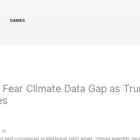
GAMES
s Fear Climate Data Gap as T
es
 in
 sed consequat scelerisque nibh amet, massa egestas risus