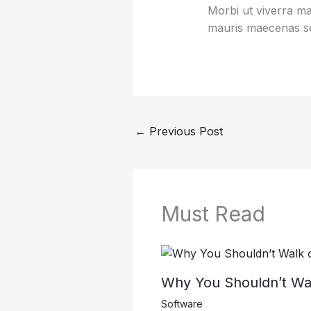
Morbi ut viverra mas
mauris maecenas se
←
Previous Post
Must Read
Why You Shouldn’t Wal
Software