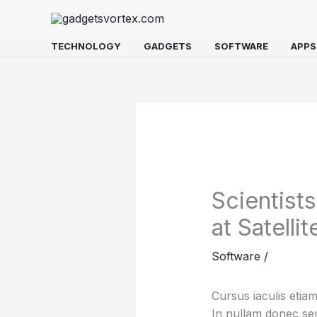
Skip
to
content
TECHNOLOGY
GADGETS
SOFTWARE
APPS
Scientist
at Satellit
Software
/
Cursus iaculis etiam
In nullam donec sem